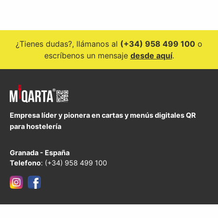
¿Tienes dudas?, llámanos al
(+34) 958 499 100
o
escríbenos un mensaje
desde aquí
.
Empresa líder y pionera en cartas y menús digitales QR
para hostelería
Granada - España
Telefono
: (+34) 958 499 100